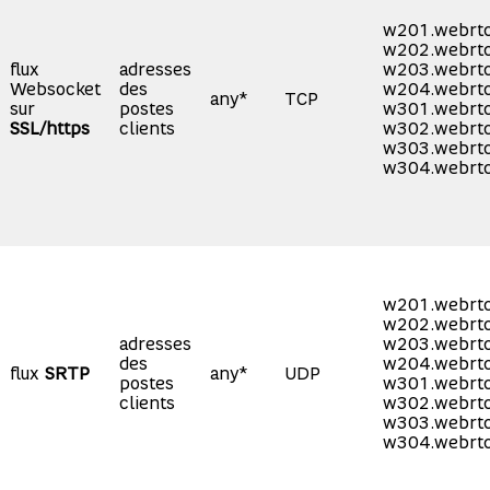
w201.webrtc
w202.webrtc
flux
adresses
w203.webrtc
Websocket
des
w204.webrtc
any*
TCP
sur
postes
w301.webrtc
SSL/https
clients
w302.webrtc
w303.webrtc
w304.webrtc
w201.webrtc
w202.webrtc
adresses
w203.webrtc
des
w204.webrtc
flux
SRTP
any*
UDP
postes
w301.webrtc
clients
w302.webrtc
w303.webrtc
w304.webrtc