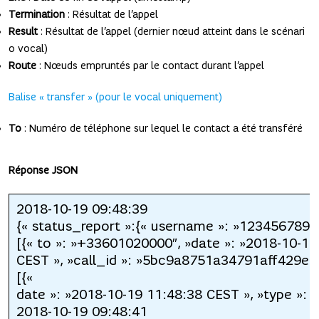
Termination
: Résultat de l’appel
Result
: Résultat de l’appel (dernier nœud atteint dans le scénari
o vocal)
Route
: Nœuds empruntés par le contact durant l’appel
Balise « transfer » (pour le vocal uniquement)
To
: Numéro de téléphone sur lequel le contact a été transféré
Réponse JSON
2018-10-19 09:48:39
{« status_report »:{« username »: »123456789″,
[{« to »: »+33601020000″, »date »: »2018-10-19
CEST », »call_id »: »5bc9a8751a34791aff429efe 
[{«
date »: »2018-10-19 11:48:38 CEST », »type »: »S
2018-10-19 09:48:41