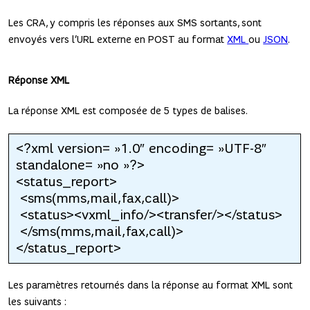
Les CRA, y compris les réponses aux SMS sortants, sont
envoyés vers l’URL externe en POST au format
XML
ou
JSON
.
Réponse XML
La réponse XML est composée de 5 types de balises.
<?xml version= »1.0″ encoding= »UTF-8″
standalone= »no »?>
<status_report>
<sms(mms,mail,fax,call)>
<status><vxml_info/><transfer/></status>
</sms(mms,mail,fax,call)>
</status_report>
Les paramètres retournés dans la réponse au format XML sont
les suivants :