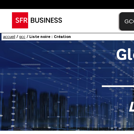
accueil
gcc
/
/ Liste noire : Création
Gl